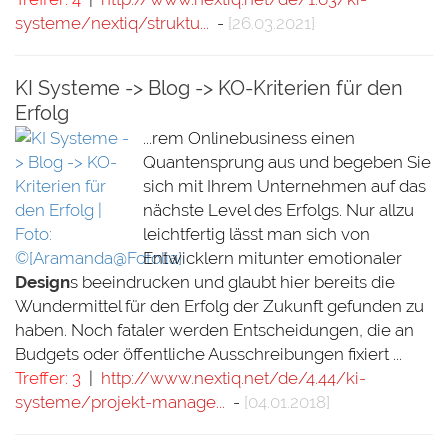
systeme/nextiq/struktu...
-
[26.03.2021]
KI Systeme -> Blog -> KO-Kriterien für den
Erfolg
...rem Onlinebusiness einen
Quantensprung aus und begeben Sie
sich mit Ihrem Unternehmen auf das
nächste Level des Erfolgs. Nur allzu
leichtfertig lässt man sich von
Entwicklern mitunter emotionaler
Design
s beeindrucken und glaubt hier bereits die
Wundermittel für den Erfolg der Zukunft gefunden zu
haben. Noch fataler werden Entscheidungen, die an
Budgets oder öffentliche Ausschreibungen fixiert ...
Treffer: 3
|
http://www.nextiq.net/de/4.44/ki-
systeme/projekt-manage...
-
[04.01.2018]