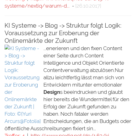
systeme/nextiq/warum-d...
-
[26.10.2017]
KI Systeme -> Blog -> Struktur folgt Logik:
Voraussetzung zur Eroberung der
Onlinemärkte der Zukunft
...enerieren und den fixen Content
einer Seite durch Content
Intelligence und Objekt Orientierte
Contentverwaltung abzulösen.Nur
allzu leichtfertig lässt man sich von
Entwicklern mitunter emotionaler
Design
s beeindrucken und glaubt
hier bereits die Wundermittel für den
Erfolg der Zukunft gefunden zu
haben. Noch fataler werden
Entscheidungen, die an Budgets oder
öffentliche Ausschreibungen fixiert sin...
Treffer: 4
|
http://www.nextiq.net/de/1.63/ki-