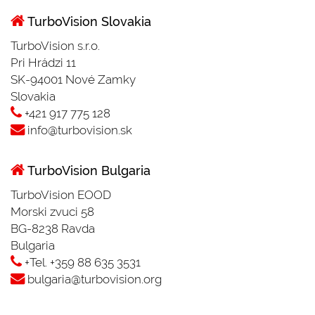
TurboVision Slovakia
TurboVision s.r.o.
Pri Hrádzi 11
SK-94001 Nové Zamky
Slovakia
+421 917 775 128
info@turbovision.sk
TurboVision Bulgaria
TurboVision EOOD
Morski zvuci 58
BG-8238 Ravda
Bulgaria
+Tel. +359 88 635 3531
bulgaria@turbovision.org