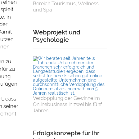
n einen
Bereich Tourismus, Wellness
spielt
und Spa
e, in
 der
Damit
Webprojekt und
nutzen
Psychologie
onen
en zu
rfür zu
ehung
zufügen
Verdopplung der Gewinne im
t, dass
Onlinebusiness in zwei bis fünf
n seiner
Jahren
 erhöht
Erfolgskonzepte für Ihr