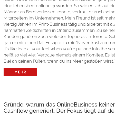
eine lebensbedrohliche geworden. So wie er sich auf di
Männer an Bord verlassen konnte, vertraut er auch sein
Mitarbeitern im Unternehmen. Mein Freund ist seit mehr
vierzig Jahren im Print-Business tätig und arbeitet mit al
namhaften Zeitschriften in Ontario zusammen. Zu seine
Kunden gehören auch viele der Tophotels in Toronto. Sch
gab er mir einen Rat. Er sagte zu mir: "Never trust a comm
It's like lead at your feet when you're pushed into the sea
heißt so viel wie: "Vertraue niemals einem Komitee. Es is
Blei an deinen Füßen, wenn du ins Meer gestoßen wirst."
MEHR
Gründe, warum das OnlineBusiness keine
Cashflow generiert: Der Fokus liegt auf d