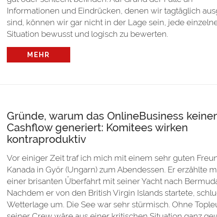
Informationen und Eindrücken, denen wir tagtäglich aus
sind, können wir gar nicht in der Lage sein, jede einzeln
Situation bewusst und logisch zu bewerten.
MEHR
Gründe, warum das OnlineBusiness keine
Cashflow generiert: Komitees wirken
kontraproduktiv
Vor einiger Zeit traf ich mich mit einem sehr guten Freu
Kanada in Győr (Ungarn) zum Abendessen. Er erzählte m
einer brisanten Überfahrt mit seiner Yacht nach Bermud
Nachdem er von den British Virgin Islands startete, schlu
Wetterlage um. Die See war sehr stürmisch. Ohne Topleu
seiner Crew wäre aus einer kritischen Situation ganz ge