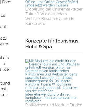
Eroberung der Onlinemärkte der
Zukunft. Wie aus jedem
 Es
Website-Besucher auch ein
Kunde wird.
aut
t zu
Konzepte für Tourismus,
beste
Hotel & Spa
t ein
lte
il der
rt und
lbst
 der
Plattformen und Module für den