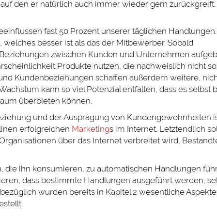
nflussen fast 50 Prozent unserer täglichen Handlungen.
, welches besser ist als das der Mitbewerber. Sobald
 Beziehungen zwischen Kunden und Unternehmen aufgeb
rscheinlichkeit Produkte nutzen, die nachweislich nicht so
n und Kundenbeziehungen schaffen außerdem weitere, nich
achstum kann so viel Potenzial entfalten, dass es selbst 
aum überbieten können.
eziehung und der Ausprägung von Kundengewohnheiten is
linen erfolgreichen
Marketing
s im Internet. Letztendlich sol
ganisationen über das Internet verbreitet wird, Bestandte
, die ihn konsumieren, zu automatischen Handlungen füh
ieren, dass bestimmte Handlungen ausgeführt werden, se
sbezüglich wurden bereits in Kapitel 2 wesentliche Aspekte
tellt.