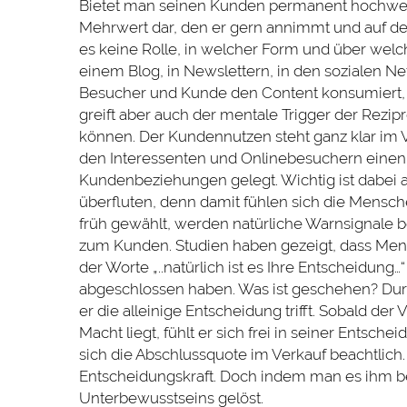
Bietet man seinen Kunden permanent hochwerti
Mehrwert dar, den er gern annimmt und auf den
es keine Rolle, in welcher Form und über welch
einem Blog, in Newslettern, in den sozialen Ne
Besucher und Kunde den Content konsumiert, e
greift aber auch der mentale Trigger der Rezipr
können. Der Kundennutzen steht ganz klar im
den Interessenten und Onlinebesuchern einen 
Kundenbeziehungen gelegt. Wichtig ist dabei a
überfluten, denn damit fühlen sich die Mensche
früh gewählt, werden natürliche Warnsignale
zum Kunden. Studien haben gezeigt, dass Me
der Worte „..natürlich ist es Ihre Entscheidung
abgeschlossen haben. Was ist geschehen? Dur
er die alleinige Entscheidung trifft. Sobald de
Macht liegt, fühlt er sich frei in seiner Entsc
sich die Abschlussquote im Verkauf beachtlich.
Entscheidungskraft. Doch indem man es ihm b
Unterbewusstseins gelöst.