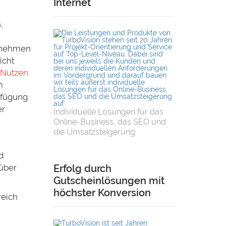
Internet
,
ernehmen
icht
Nutzen
m
erfügung
er
Individuelle Lösungen für das
Online-Business, das SEO und
die Umsatzsteigerung
d
 über
Erfolg durch
Gutscheinlösungen mit
höchster Konversion
reich