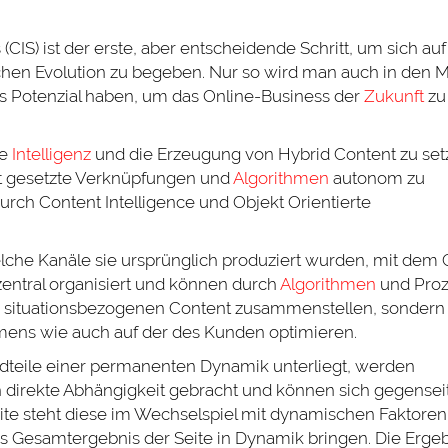
(CIS) ist der erste, aber entscheidende Schritt, um sich auf
hen Evolution zu begeben. Nur so wird man auch in den 
as Potenzial haben, um das Online-Business der
Zukunft
zu
he
Intelligenz
und die Erzeugung von Hybrid Content zu set
ent gesetzte Verknüpfungen und
Algorithmen
autonom zu
urch Content Intelligence und Objekt Orientierte
lche Kanäle sie ursprünglich produziert wurden, mit dem 
entral organisiert und können durch
Algorithmen
und Pro
d situationsbezogenen Content zusammenstellen, sondern
mens wie auch auf der des Kunden optimieren.
teile einer permanenten Dynamik unterliegt, werden
 direkte Abhängigkeit gebracht und können sich gegensei
te steht diese im Wechselspiel mit dynamischen Faktoren,
s Gesamtergebnis der Seite in Dynamik bringen. Die Ergeb