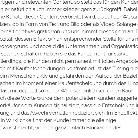
gen und relevanten Content, so stellt das für den Kunde
 er natürlich auch immer wieder gern zurückgreift. Dabei 
e Kanäle dieser Content verbreitet wird, ob auf der Websit
tzen, ob in Form von Text und Bild oder als Video. Solange
rhält er etwas gratis von uns und nimmt dieses gern an. 
ozität, dessen Effekt wir an entsprechender Stelle für uns 
 Vordergrund und sobald die Unternehmen und Organisati
solchen schaffen, haben sie das Fundament für starke
llerdings, die Kunden nicht permanent mit tollen Angebot
n mit Kaufentscheidungen konfrontiert. Ist das Timing hie
 beim Menschen aktiv und gefährden den Aufbau der Bezi
nschen im Moment einer Kaufentscheidung durch das Hin
…“ fast mit doppelt so hoher Wahrscheinlichkeit einen Kauf
ch diese Worte wurde dem potenziellen Kunden suggerier
r Verkäufer dem Kunden signalisiert, dass die Entscheidung i
heidung und das Abwehrverhalten reduziert sich. Im Endeffekt
 In Wirklichkeit hat der Kunde immer die alleinige
ewusst macht, werden ganz einfach Blockaden des