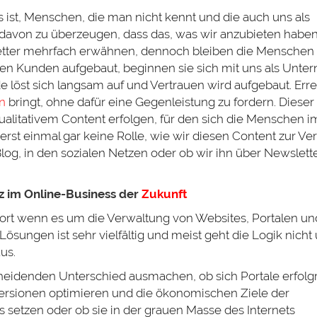
 ist, Menschen, die man nicht kennt und die auch uns als
davon zu überzeugen, dass das, was wir anzubieten haben
sletter mehrfach erwähnen, dennoch bleiben die Menschen
den Kunden aufgebaut, beginnen sie sich mit uns als Unt
de löst sich langsam auf und Vertrauen wird aufgebaut. Erre
n
bringt, ohne dafür eine Gegenleistung zu fordern. Dieser
litativem Content erfolgen, für den sich die Menschen i
t erst einmal gar keine Rolle, wie wir diesen Content zur V
Blog, in den sozialen Netzen oder ob wir ihn über Newslett
z im Online-Business der
Zukunft
ort wenn es um die Verwaltung von Websites, Portalen un
sungen ist sehr vielfältig und meist geht die Logik nicht
us.
heidenden Unterschied ausmachen, ob sich Portale erfolg
versionen optimieren und die ökonomischen Ziele der
setzen oder ob sie in der grauen Masse des Internets