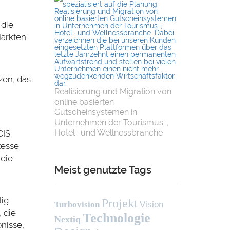
 die
Märkten
zen, das
Realisierung und Migration von
online basierten
Gutscheinsystemen in
Unternehmen der Tourismus-,
Hotel- und Wellnessbranche
CIS
zesse
 die
Meist genutzte Tags
tig
Projekt
Turbovision
Vision
 die
Technologie
Nextiq
nisse,