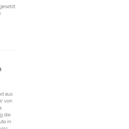
gesetzt
e
n
nd aus
ir von
a.
g die
te in
wiss