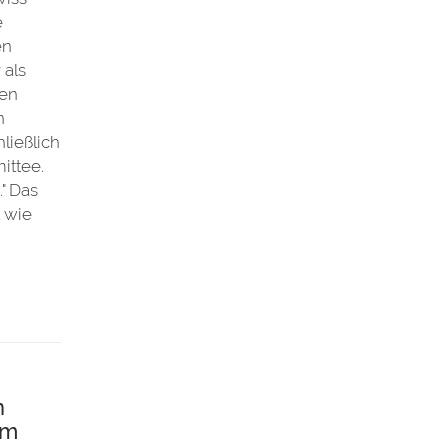
e
en
 als
len
n
ließlich
ittee.
." Das
t wie
n
em