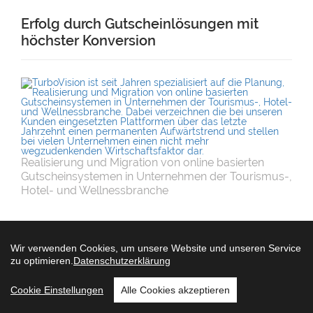
Erfolg durch Gutscheinlösungen mit
höchster Konversion
Realisierung und Migration von online basierten
Gutscheinsystemen in Unternehmen der Tourismus-,
Hotel- und Wellnessbranche
Meist genutzte Tags
Wir verwenden Cookies, um unsere Website und unseren Service
zu optimieren.
Datenschutzerklärung
Vision
Nextiq
Turbovision
Projekt
Cookie Einstellungen
Alle Cookies akzeptieren
Technologie
Design
Consulting
Asset