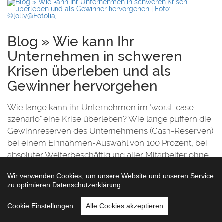
en
Blog » Wie kann Ihr
Unternehmen in schweren
Krisen überleben und als
Gewinner hervorgehen
Wie lange kann ihr Unternehmen im "worst-case-
szenario" eine Krise überleben? Wie lange puffern die
Gewinnreserven des Unternehmens (Cash-Reserven)
bei einem Einnahmen-Auswahl von 100 Prozent, bei
absoluter Weiterbeschäftigung aller Mitarbeiter ohne
staatliche Zuschüsse, Subventionen und Kurzarbeit,
Wir verwenden Cookies, um unsere Website und unseren Service
bei Bedienung aller Verbindlichkeiten und ohne
zu optimieren.
Datenschutzerklärung
Reduzierung der Kostenstellen im Unternehmen, die
für das Tagesgeschäft notwendig sind? Sollten die
Cookie Einstellungen
Alle Cookies akzeptieren
Reserven zwei bis drei Monate überbrücken können,